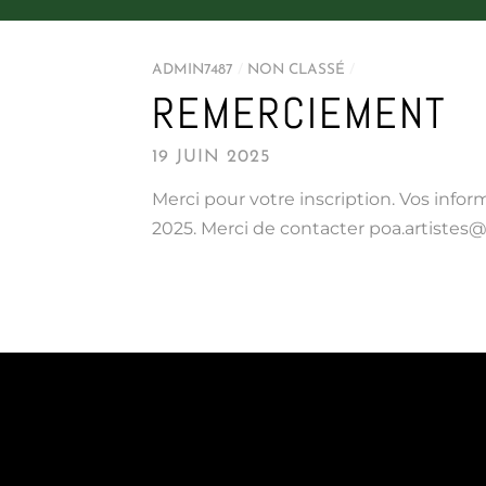
ADMIN7487
/
NON CLASSÉ
/
REMERCIEMENT
19 JUIN 2025
Merci pour votre inscription. Vos info
2025. Merci de contacter poa.artistes@