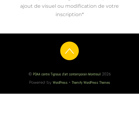
ajout de visuel ou modification de votre
inscription*
POAA centre Tignous d'art contemporain Montreuil
©
2026
WordPress
Themify WordPress Themes
Powered by
•