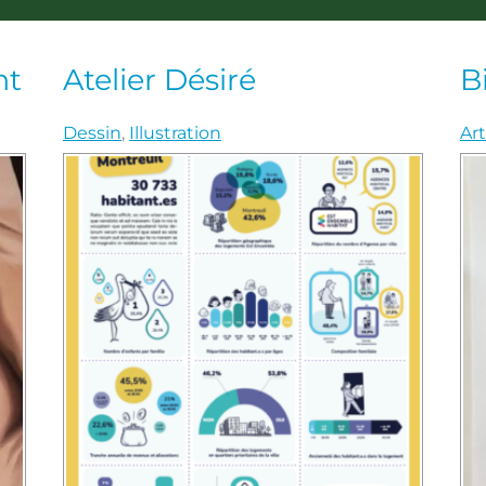
Étienne-Marcel - Chanzy
nt
Atelier Désiré
B
Dessin
,
Illustration
Ar