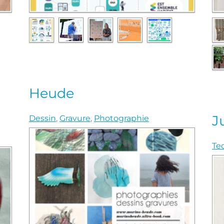
Heude
J
Dessin
,
Gravure
,
Photographie
Te