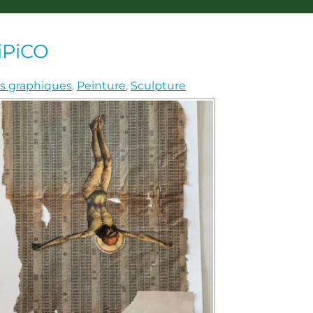
iPiCO
ts graphiques
,
Peinture
,
Sculpture