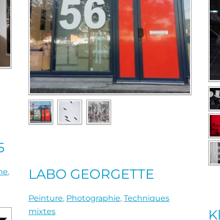
5
LABO GEORGETTE
me
,
Peinture
,
Photographie
,
Techniques
K
mixtes