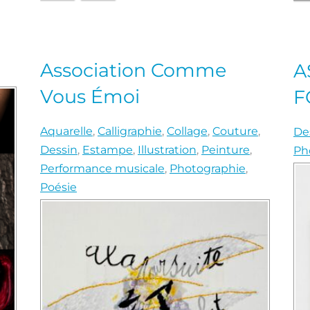
Association Comme
A
Vous Émoi
F
Aquarelle
,
Calligraphie
,
Collage
,
Couture
,
De
Dessin
,
Estampe
,
Illustration
,
Peinture
,
Ph
Performance musicale
,
Photographie
,
Poésie