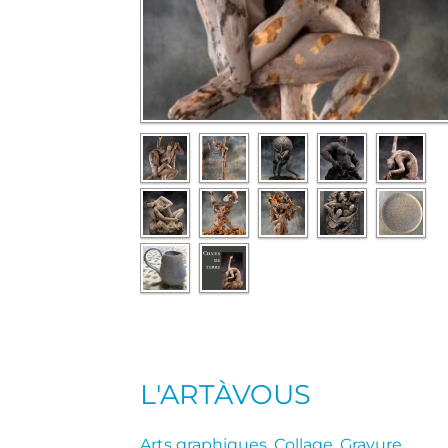
L'ARTÀVOUS
Arts graphiques
,
Collage
,
Gravure
,