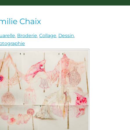
milie Chaix
uarelle
,
Broderie
,
Collage
,
Dessin
,
otographie