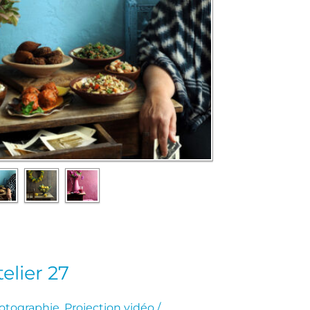
telier 27
otographie
,
Projection vidéo /