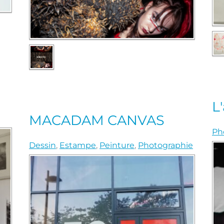
L'
MACADAM CANVAS
Ph
Dessin
,
Estampe
,
Peinture
,
Photographie