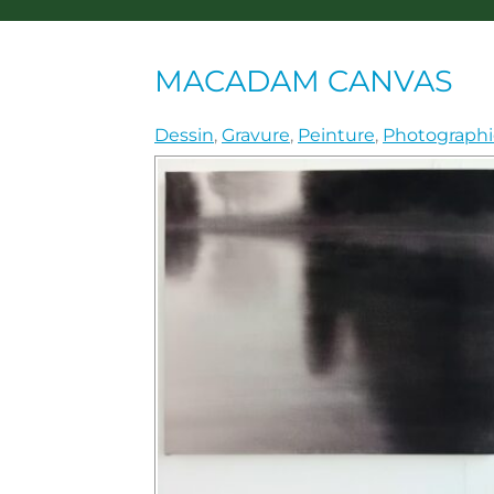
MACADAM CANVAS
Dessin
,
Gravure
,
Peinture
,
Photographi