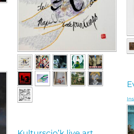
E
Ins
Kulturscio’k live art