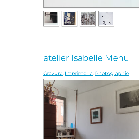
atelier Isabelle Menu
Gravure
,
Imprimerie
,
Photographie