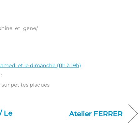
phine_et_gene/
samedi et le dimanche (11h à 19h)
:
e sur petites plaques
/ Le
Atelier FERRER