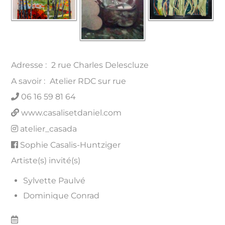
Adresse :
2 rue Charles Delescluze
A savoir :
Atelier RDC sur rue
06 16 59 81 64
www.casalisetdaniel.com
atelier_casada
Sophie Casalis-Huntziger
Artiste(s) invité(s)
Sylvette Paulvé
Dominique Conrad