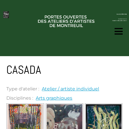
CASADA
Type d'atelier :
Atelier / artiste individuel
Disciplines :
Arts graphiques