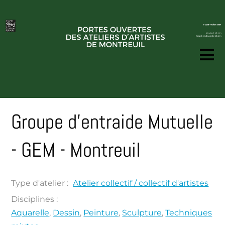
Groupe d'entraide Mutuelle
- GEM - Montreuil
Type d'atelier :
Atelier collectif / collectif d'artistes
Disciplines :
Aquarelle
,
Dessin
,
Peinture
,
Sculpture
,
Techniques