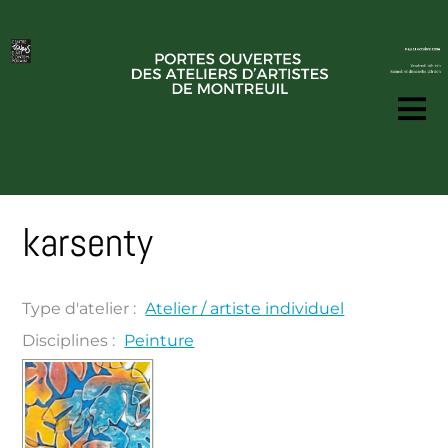
karsenty
Type d'atelier :
Atelier / artiste individuel
Disciplines :
Peinture