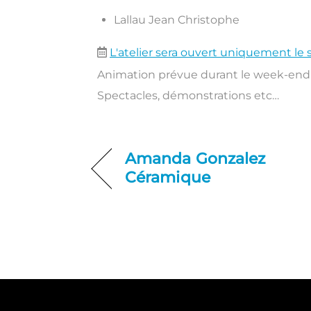
Lallau Jean Christophe
L'atelier sera ouvert uniquement le 
Animation prévue durant le week-end 
Spectacles, démonstrations etc…
Amanda Gonzalez
Céramique