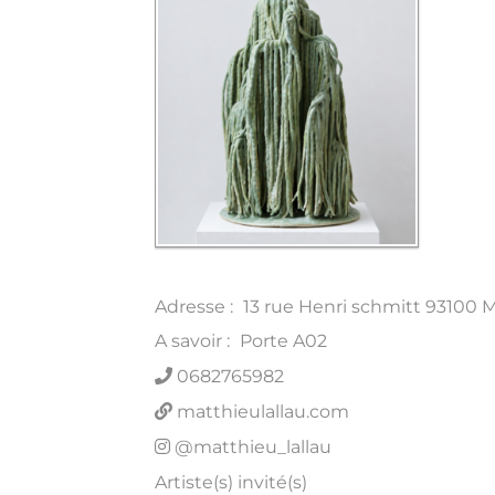
Adresse :
13 rue Henri schmitt 93100 M
A savoir :
Porte A02
0682765982
matthieulallau.com
@matthieu_lallau
Artiste(s) invité(s)