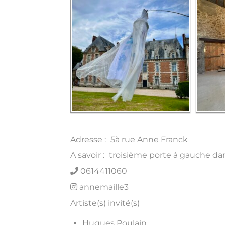
Adresse :
5à rue Anne Franck
A savoir :
troisième porte à gauche dan
0614411060
annemaille3
Artiste(s) invité(s)
Hugues Poulain