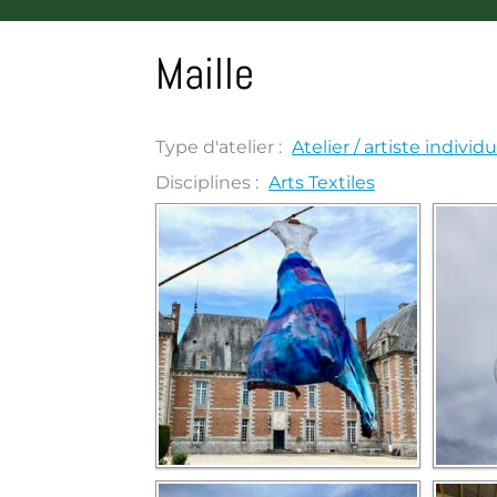
Maille
Type d'atelier :
Atelier / artiste individu
Disciplines :
Arts Textiles