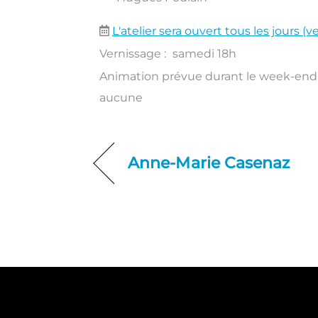
L'atelier sera ouvert tous les jours 
Vernissage :
samedi 18h
Animation prévue durant le week-end 
aucune
Anne-Marie Casenaz