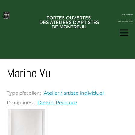
Marine Vu
Type d'atelier :
Atelier / artiste individuel
Disciplines :
Dessin
,
Peinture