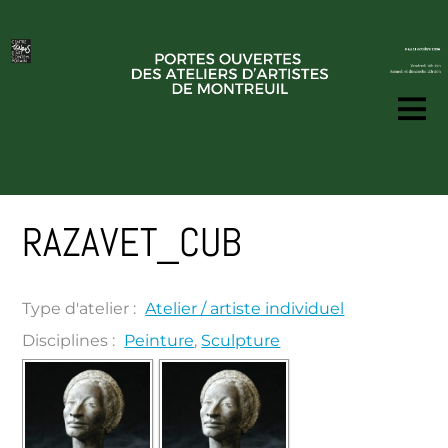
RAZAVET_CUB
Type d'atelier :
Atelier / artiste individuel
Disciplines :
Peinture
,
Sculpture