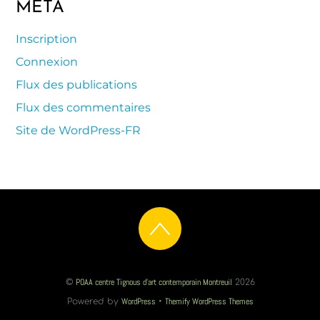
MÉTA
Inscription
Connexion
Flux des publications
Flux des commentaires
Site de WordPress-FR
POAA centre Tignous d'art contemporain Montreuil
©
2026
WordPress
Themify WordPress Themes
Powered by
•