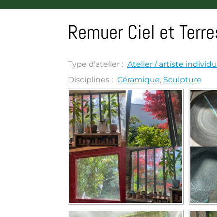
Remuer Ciel et Terre
Type d'atelier :
Atelier / artiste individu
Disciplines :
Céramique
,
Sculpture