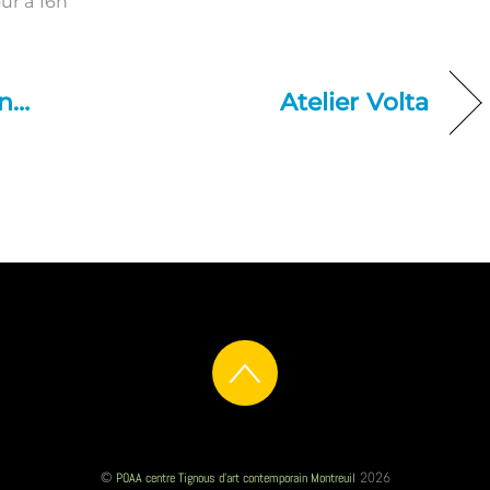
ur à 16h
in…
Atelier Volta
POAA centre Tignous d'art contemporain Montreuil
©
2026