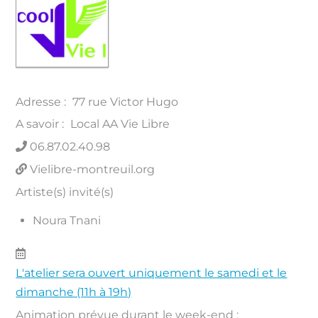
Adresse :
77 rue Victor Hugo
A savoir :
Local AA Vie Libre
06.87.02.40.98
Vielibre-montreuil.org
Artiste(s) invité(s)
Noura Tnani
L'atelier sera ouvert uniquement le samedi et le
dimanche (11h à 19h)
Animation prévue durant le week-end :