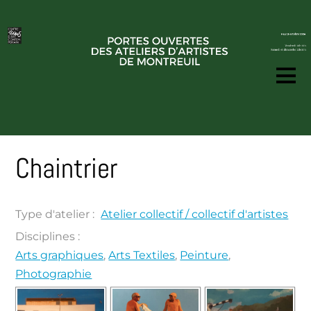
Chaintrier
Type d'atelier :
Atelier collectif / collectif d'artistes
Disciplines :
Arts graphiques
,
Arts Textiles
,
Peinture
,
Photographie