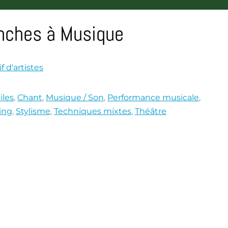
anches à Musique
if d'artistes
iles
,
Chant
,
Musique / Son
,
Performance musicale
,
ing
,
Stylisme
,
Techniques mixtes
,
Théâtre