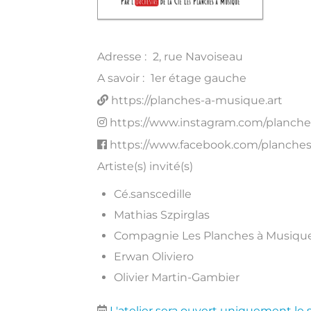
Adresse :
2, rue Navoiseau
A savoir :
1er étage gauche
https://planches-a-musique.art
https://www.instagram.com/planch
https://www.facebook.com/planche
Artiste(s) invité(s)
Cé.sanscedille
Mathias Szpirglas
Compagnie Les Planches à Musiqu
Erwan Oliviero
Olivier Martin-Gambier
L'atelier sera ouvert uniquement le 