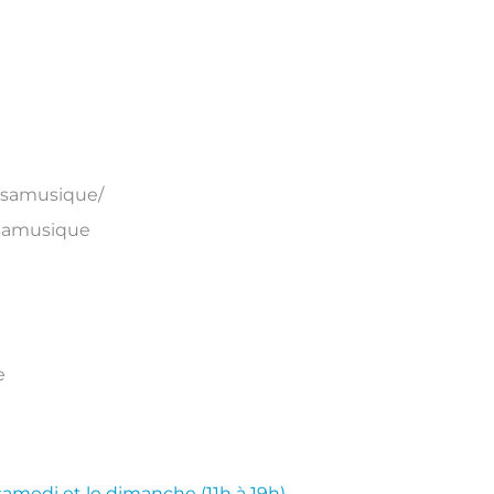
esamusique/
samusique
e
samedi et le dimanche (11h à 19h)