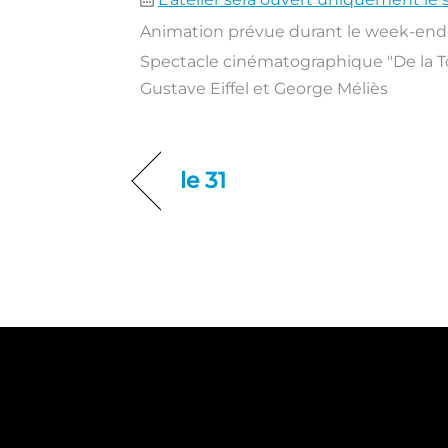
Animation prévue durant le week-end 
Spectacle cinématographique "De la To
Gustave Eiffel et George Méliès
le 31