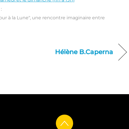
:
ur à la Lune", une rencontre imaginaire entre
Hélène B.Caperna