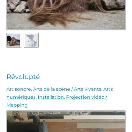
Rêvolupté
Art sonore
,
Arts de la scène / Arts vivants
,
Arts
numériques
,
Installation
,
Projection vidéo /
Mapping