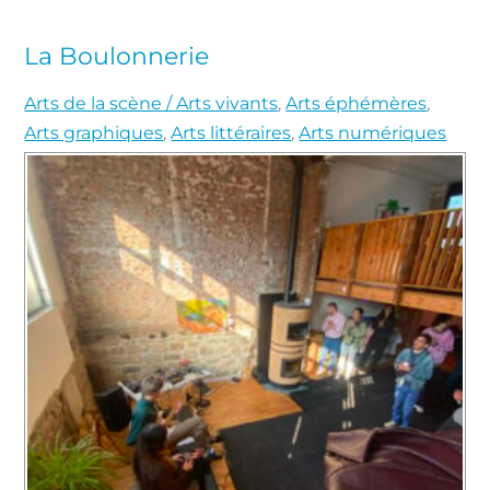
La Boulonnerie
Arts de la scène / Arts vivants
,
Arts éphémères
,
Arts graphiques
,
Arts littéraires
,
Arts numériques