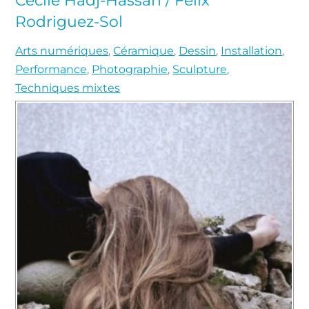
Rodriguez-Sol
Arts numériques
,
Céramique
,
Dessin
,
Installation
,
Performance
,
Photographie
,
Sculpture
,
Techniques mixtes