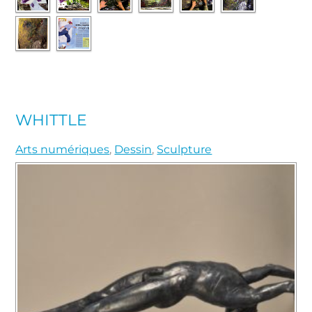
WHITTLE
Arts numériques
,
Dessin
,
Sculpture