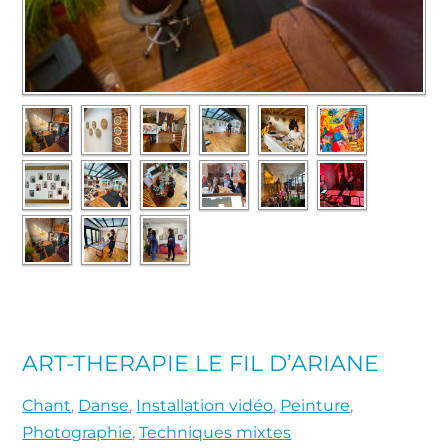
ART-THERAPIE LE FIL D’ARIANE
Chant
,
Danse
,
Installation vidéo
,
Peinture
,
Photographie
,
Techniques mixtes