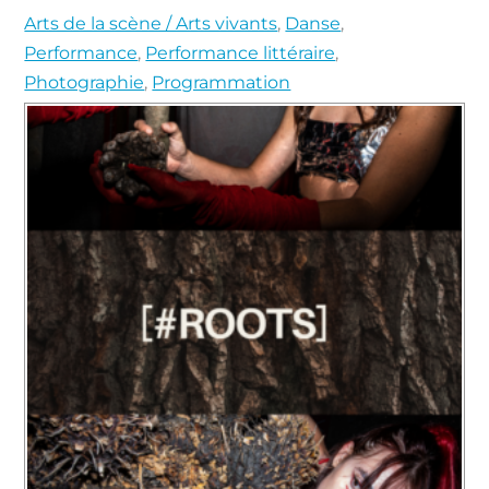
Arts de la scène / Arts vivants
,
Danse
,
Performance
,
Performance littéraire
,
Photographie
,
Programmation