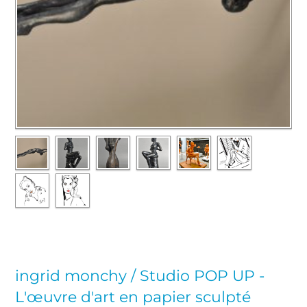
ingrid monchy / Studio POP UP -
L'œuvre d'art en papier sculpté