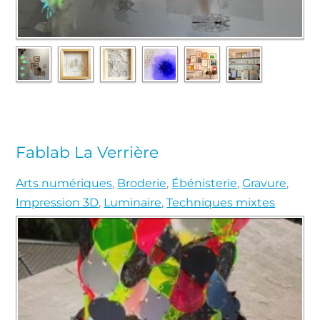
Fablab La Verrière
Arts numériques
,
Broderie
,
Ébénisterie
,
Gravure
,
Impression 3D
,
Luminaire
,
Techniques mixtes