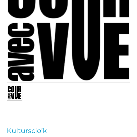
Kulturscio’k