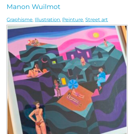
Manon Wuilmot
Graphisme
,
Illustration
,
Peinture
,
Street art