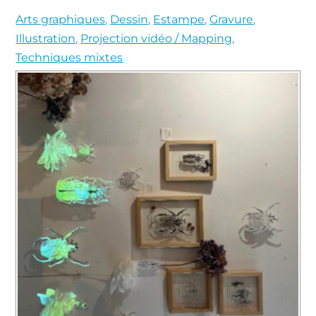
Arts graphiques
,
Dessin
,
Estampe
,
Gravure
,
Illustration
,
Projection vidéo / Mapping
,
Techniques mixtes