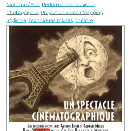
Musique / Son
,
Performance musicale
,
Photographie
,
Projection vidéo / Mapping
,
Stylisme
,
Techniques mixtes
,
Théâtre