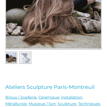
Ateliers Sculpture Paris-Montreuil
Bijoux / Joaillerie
,
Céramique
,
Installation
,
Métallurgie
,
Musique / Son
,
Sculpture
,
Techniques