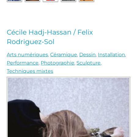
Cécile Hadj-Hassan / Felix
Rodriguez-Sol
Arts numériques
,
Céramique
,
Dessin
,
Installation
,
Performance
,
Photographie
,
Sculpture
,
Techniques mixtes