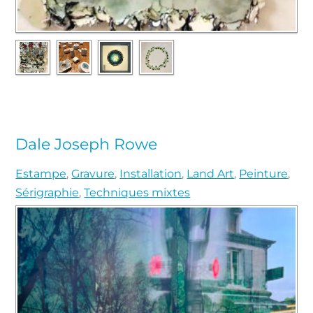
Dale Joseph Rowe
Estampe
,
Gravure
,
Installation
,
Land Art
,
Peinture
,
Sérigraphie
,
Techniques mixtes