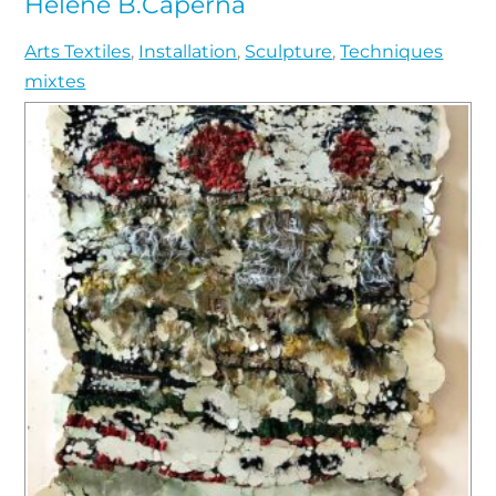
Hélène B.Caperna
Arts Textiles
,
Installation
,
Sculpture
,
Techniques
mixtes