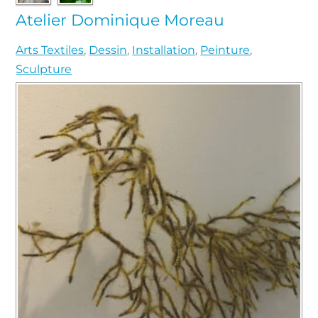
Atelier Dominique Moreau
Arts Textiles
,
Dessin
,
Installation
,
Peinture
,
Sculpture