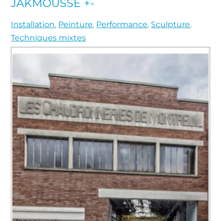
JAKMOUSSE +-
Installation
,
Peinture
,
Performance
,
Sculpture
,
Techniques mixtes