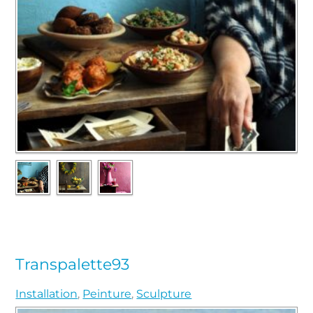
Transpalette93
Installation
,
Peinture
,
Sculpture